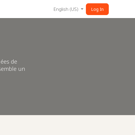
English (US)
Log In
dées de
nsemble un