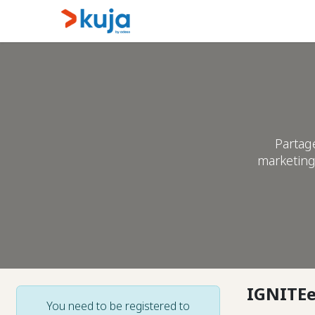
Skip to Content
Home
Kujalink
About
Partag
marketing
IGNITE
You need to be registered to