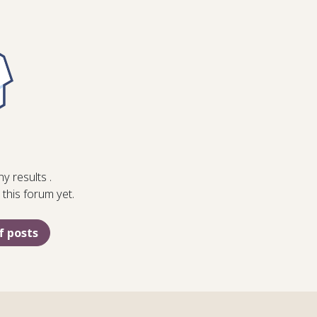
ny results
.
this forum yet.
f posts